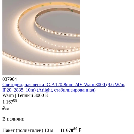
037964
Светодиодная лента IC-A120-8mm 24V Warm3000 (9.6 W/m,
IP20, 2835, 10m) (Arlight, стабилизированная)
Warm | Тёплый 3000 K
08
1 167
₽/м
В наличии
80
Пакет (полиэтилен) 10 м —
11 670
₽