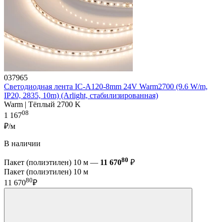
037965
Светодиодная лента IC-A120-8mm 24V Warm2700 (9.6 W/m,
IP20, 2835, 10m) (Arlight, стабилизированная)
Warm | Тёплый 2700 K
08
1 167
₽/м
В наличии
80
Пакет (полиэтилен) 10 м —
11 670
₽
Пакет (полиэтилен) 10 м
80
11 670
₽