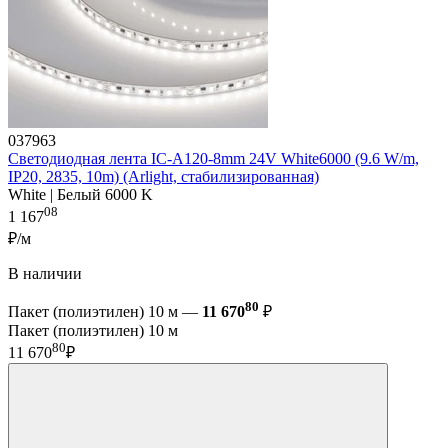
037963
Светодиодная лента IC-A120-8mm 24V White6000 (9.6 W/m,
IP20, 2835, 10m) (Arlight, стабилизированная)
White | Белый 6000 K
08
1 167
₽/м
В наличии
80
Пакет (полиэтилен) 10 м —
11 670
₽
Пакет (полиэтилен) 10 м
80
11 670
₽