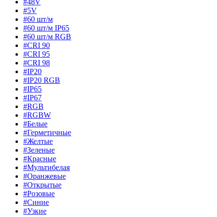
#48V
#5V
#60 шт/м
#60 шт/м IP65
#60 шт/м RGB
#CRI 90
#CRI 95
#CRI 98
#IP20
#IP20 RGB
#IP65
#IP67
#RGB
#RGBW
#Белые
#Герметичные
#Желтые
#Зеленые
#Красные
#Мультибелая
#Оранжевые
#Открытые
#Розовые
#Синие
#Узкие