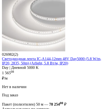
026982(2)
Светодиодная лента IC-A144-12mm 48V Day5000 (5.8 W/m,
IP20, 2835, 50m) (Arlight, 5.8 Вт/м, IP20)
Day | Дневной 5000 K
08
1 565
₽/м
Нет в наличии
Под заказ
00
Пакет (полиэтилен) 50 м —
78 254
₽
Актуальная цена по запросу