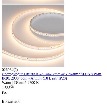
026984(2)
Светодиодная лента IC-A144-12mm 48V Warm2700 (5.8 W/m,
IP20, 2835, 50m) (Arlight, 5.8 Вт/м, IP20)
Warm | Тёплый 2700 K
08
1 565
₽/м
В наличии