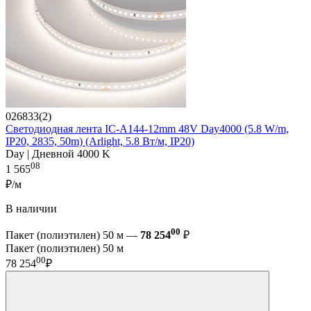
026833(2)
Светодиодная лента IC-A144-12mm 48V Day4000 (5.8 W/m,
IP20, 2835, 50m) (Arlight, 5.8 Вт/м, IP20)
Day | Дневной 4000 K
08
1 565
₽/м
В наличии
00
Пакет (полиэтилен) 50 м —
78 254
₽
Пакет (полиэтилен) 50 м
00
78 254
₽