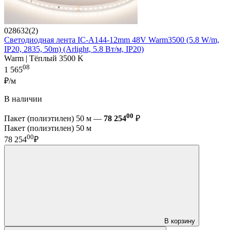
028632(2)
Светодиодная лента IC-A144-12mm 48V Warm3500 (5.8 W/m,
IP20, 2835, 50m) (Arlight, 5.8 Вт/м, IP20)
Warm | Тёплый 3500 K
08
1 565
₽/м
В наличии
00
Пакет (полиэтилен) 50 м —
78 254
₽
Пакет (полиэтилен) 50 м
00
78 254
₽
В корзину