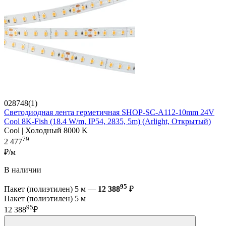
028748(1)
Светодиодная лента герметичная SHOP-SC-A112-10mm 24V
Cool 8K-Fish (18.4 W/m, IP54, 2835, 5m) (Arlight, Открытый)
Cool | Холодный 8000 K
79
2 477
₽/м
В наличии
95
Пакет (полиэтилен) 5 м —
12 388
₽
Пакет (полиэтилен) 5 м
95
12 388
₽