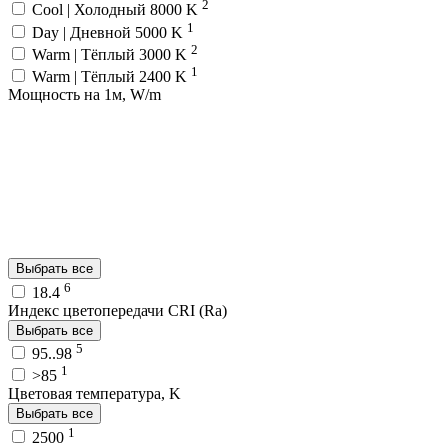
2
Cool | Холодный 8000 K
1
Day | Дневной 5000 K
2
Warm | Тёплый 3000 K
1
Warm | Тёплый 2400 K
Мощность на 1м, W/m
Выбрать все
6
18.4
Индекс цветопередачи CRI (Ra)
Выбрать все
5
95..98
1
>85
Цветовая температура, K
Выбрать все
1
2500