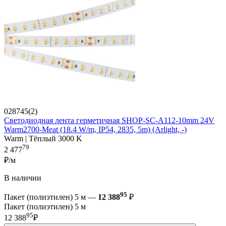
028745(2)
Светодиодная лента герметичная SHOP-SC-A112-10mm 24V
Warm2700-Meat (18.4 W/m, IP54, 2835, 5m) (Arlight, -)
Warm | Тёплый 3000 K
79
2 477
₽/м
В наличии
95
Пакет (полиэтилен) 5 м —
12 388
₽
Пакет (полиэтилен) 5 м
95
12 388
₽