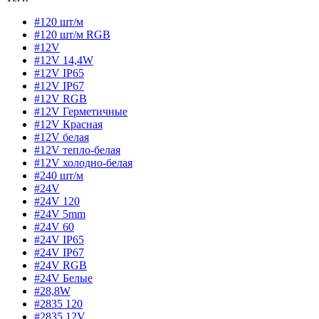
#120 шт/м
#120 шт/м RGB
#12V
#12V 14,4W
#12V IP65
#12V IP67
#12V RGB
#12V Герметичные
#12V Красная
#12V белая
#12V тепло-белая
#12V холодно-белая
#240 шт/м
#24V
#24V 120
#24V 5mm
#24V 60
#24V IP65
#24V IP67
#24V RGB
#24V Белые
#28,8W
#2835 120
#2835 12V