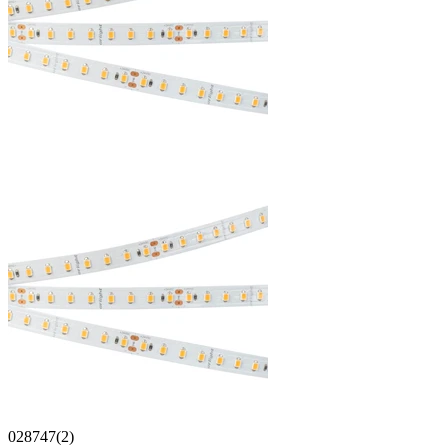
028747(2)