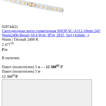
028744(2)
Светодиодная лента герметичная SHOP-SC-A112-10mm 24V
Warm2400-Bread (18.4 W/m, IP54, 2835, 5m) (Arlight, -)
Warm | Тёплый 2400 K
79
2 477
₽/м
В наличии
95
Пакет (полиэтилен) 5 м —
12 388
₽
Пакет (полиэтилен) 5 м
95
12 388
₽