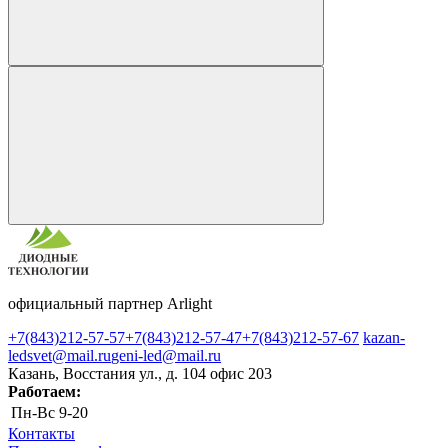
официальный партнер Arlight
+7(843)212-57-57
+7(843)212-57-47
+7(843)212-57-67
kazan-
ledsvet@mail.ru
geni-led@mail.ru
Казань, Восстания ул., д. 104 офис 203
Работаем:
Пн-Вс
9-20
Контакты