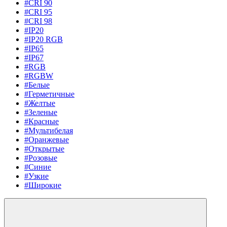
#CRI 90
#CRI 95
#CRI 98
#IP20
#IP20 RGB
#IP65
#IP67
#RGB
#RGBW
#Белые
#Герметичные
#Желтые
#Зеленые
#Красные
#Мультибелая
#Оранжевые
#Открытые
#Розовые
#Синие
#Узкие
#Широкие