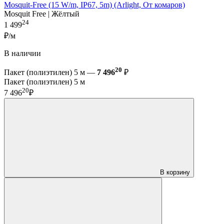
Mosquit-Free (15 W/m, IP67, 5m) (Arlight, От комаров)
Mosquit Free | Жёлтый
24
1 499
₽/м
В наличии
20
Пакет (полиэтилен) 5 м —
7 496
₽
Пакет (полиэтилен) 5 м
20
7 496
₽
В корзину