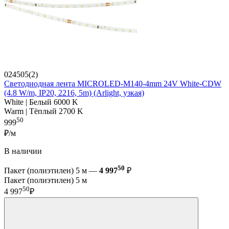
024505(2)
Светодиодная лента MICROLED-M140-4mm 24V White-CDW
(4.8 W/m, IP20, 2216, 5m) (Arlight, узкая)
White | Белый 6000 K
Warm | Тёплый 2700 K
50
999
₽/м
В наличии
50
Пакет (полиэтилен) 5 м —
4 997
₽
Пакет (полиэтилен) 5 м
50
4 997
₽