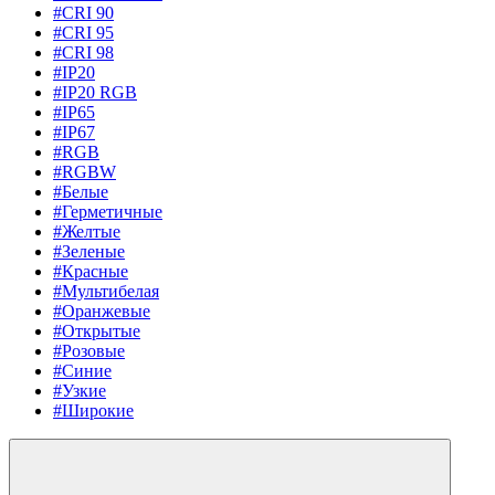
#CRI 90
#CRI 95
#CRI 98
#IP20
#IP20 RGB
#IP65
#IP67
#RGB
#RGBW
#Белые
#Герметичные
#Желтые
#Зеленые
#Красные
#Мультибелая
#Оранжевые
#Открытые
#Розовые
#Синие
#Узкие
#Широкие