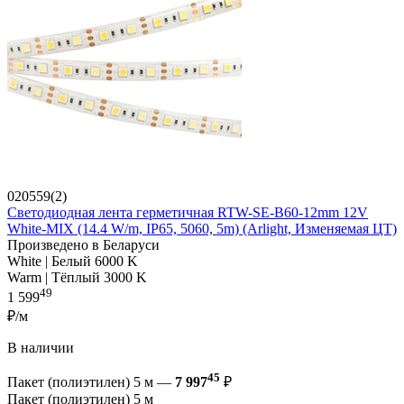
020559(2)
Светодиодная лента герметичная RTW-SE-B60-12mm 12V
White-MIX (14.4 W/m, IP65, 5060, 5m) (Arlight, Изменяемая ЦТ)
Произведено в Беларуси
White | Белый 6000 K
Warm | Тёплый 3000 K
49
1 599
₽/м
В наличии
45
Пакет (полиэтилен) 5 м —
7 997
₽
Пакет (полиэтилен) 5 м