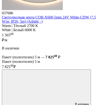
037686
Светодиодная лента COB-X600-5mm 24V White-CDW (7.5
W/m, IP20, 5m) (Arlight, -)
Warm | Тёплый 2700 K
White | Белый 6000 K
08
1 565
₽/м
В наличии
40
Пакет (полиэтилен) 5 м —
7 825
₽
Пакет (полиэтилен) 5 м
40
7 825
₽
В корзину