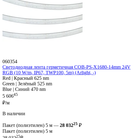
060354
Светодиодная лента герметичная COB-PS-X1680-14mm 24V
RGB (10 W/m, IP67, TWP100, 5m) (Arlight, -)
Red | Красный 625 nm
Green | Зелёный 525 nm
Blue | Синий 470 nm
45
5 606
₽/м
В наличии
25
Пакет (полиэтилен) 5 м —
28 032
₽
Пакет (полиэтилен) 5 м
25
28 032
₽