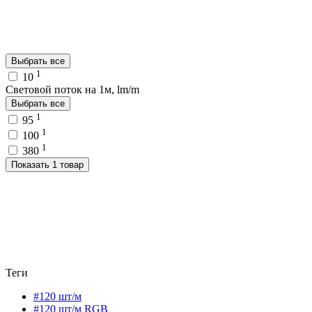
Выбрать все
1
10
Световой поток на 1м, lm/m
Выбрать все
1
95
1
100
1
380
Показать 1 товар
Теги
#120 шт/м
#120 шт/м RGB