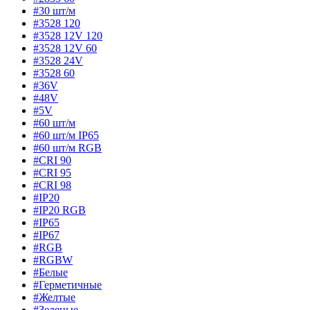
#30 шт/м
#3528 120
#3528 12V 120
#3528 12V 60
#3528 24V
#3528 60
#36V
#48V
#5V
#60 шт/м
#60 шт/м IP65
#60 шт/м RGB
#CRI 90
#CRI 95
#CRI 98
#IP20
#IP20 RGB
#IP65
#IP67
#RGB
#RGBW
#Белые
#Герметичные
#Желтые
#Зеленые