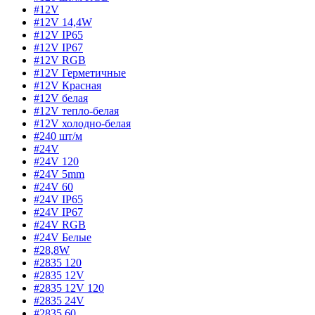
#12V
#12V 14,4W
#12V IP65
#12V IP67
#12V RGB
#12V Герметичные
#12V Красная
#12V белая
#12V тепло-белая
#12V холодно-белая
#240 шт/м
#24V
#24V 120
#24V 5mm
#24V 60
#24V IP65
#24V IP67
#24V RGB
#24V Белые
#28,8W
#2835 120
#2835 12V
#2835 12V 120
#2835 24V
#2835 60