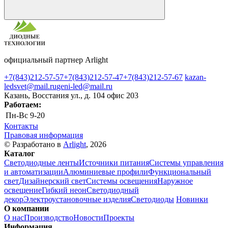
официальный партнер Arlight
+7(843)212-57-57
+7(843)212-57-47
+7(843)212-57-67
kazan-
ledsvet@mail.ru
geni-led@mail.ru
Казань, Восстания ул., д. 104 офис 203
Работаем:
Пн-Вс
9-20
Контакты
Правовая информация
© Разработано в
Arlight
, 2026
Каталог
Светодиодные ленты
Источники питания
Системы управления
и автоматизации
Алюминиевые профили
Функциональный
свет
Дизайнерский свет
Системы освещения
Наружное
освещение
Гибкий неон
Светодиодный
декор
Электроустановочные изделия
Светодиоды
Новинки
О компании
О нас
Производство
Новости
Проекты
Информация