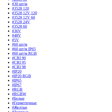
#30 шт/м
#3528 120
#3528 12V 120
#3528 12V 60
#3528 24V
#3528 60
#36V
#48V
#5V
#60 шт/м
#60 шт/м IP65
#60 шт/м RGB
#CRI 90
#CRI 95
#CRI 98
#IP20
#IP20 RGB
#IP65
#IP67
#RGB
#RGBW
#Белые
#Герметичные
#Желтые
#Зеленые