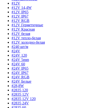
#12V
#12V 14,4W
#12V IP65
#12V IP67
#12V RGB
#12V Герметичные
#12V Красная
#12V белая
#12V тепло-белая
#12V холодно-белая
#240 шт/м
#24V
#24V 120
#24V 5mm
#24V 60
#24V IP65
#24V IP67
#24V RGB
#24V Белые
#28,8W
#2835 120
#2835 12V
#2835 12V 120
#2835 24V
#2835 60