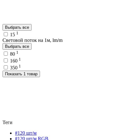
Выбрать все
1
15
Световой поток на 1м, lm/m
Выбрать все
1
80
1
160
1
350
Показать 1 товар
Теги
#120 шт/м
#120 шт/м RGB