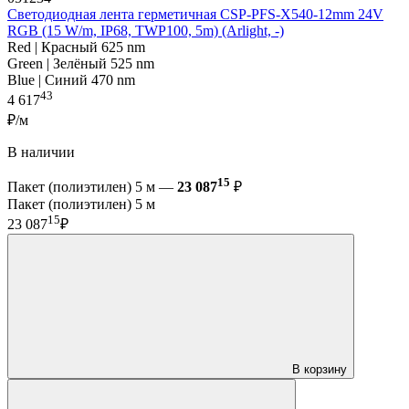
Светодиодная лента герметичная CSP-PFS-X540-12mm 24V
RGB (15 W/m, IP68, TWP100, 5m) (Arlight, -)
Red | Красный 625 nm
Green | Зелёный 525 nm
Blue | Синий 470 nm
43
4 617
₽/м
В наличии
15
Пакет (полиэтилен) 5 м —
23 087
₽
Пакет (полиэтилен) 5 м
15
23 087
₽
В корзину