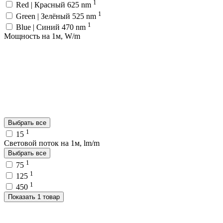
1
Red | Красный 625 nm
1
Green | Зелёный 525 nm
1
Blue | Синий 470 nm
Мощность на 1м, W/m
Выбрать все
1
15
Световой поток на 1м, lm/m
Выбрать все
1
75
1
125
1
450
Показать 1 товар