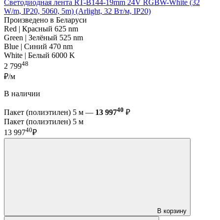
Светодиодная лента RT-B144-19mm 24V RGBW-White (32
W/m, IP20, 5060, 5m) (Arlight, 32 Вт/м, IP20)
Произведено в Беларуси
Red | Красный 625 nm
Green | Зелёный 525 nm
Blue | Синий 470 nm
White | Белый 6000 K
48
2 799
₽/м
В наличии
40
Пакет (полиэтилен) 5 м —
13 997
₽
Пакет (полиэтилен) 5 м
40
13 997
₽
В корзину