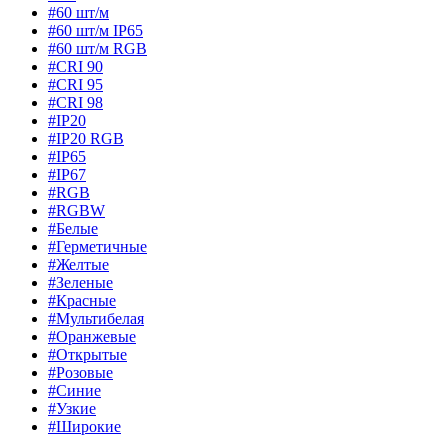
#60 шт/м
#60 шт/м IP65
#60 шт/м RGB
#CRI 90
#CRI 95
#CRI 98
#IP20
#IP20 RGB
#IP65
#IP67
#RGB
#RGBW
#Белые
#Герметичные
#Желтые
#Зеленые
#Красные
#Мультибелая
#Оранжевые
#Открытые
#Розовые
#Синие
#Узкие
#Широкие