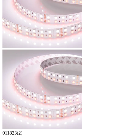
011823(2)