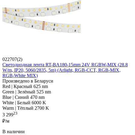
022707(2)
Светодиодная лента RT-BA180-15mm 24V RGBW-MIX (28.8
W/m, IP20, 5060/2835, 5m) (Arlight, RGB-CCT, RGB-MIX,
RGB-White MIX)
Произведено в Беларуси
Red | Красный 625 nm
Green | Зелёный 525 nm
Blue | Синий 470 nm
White | Белый 6000 K
Warm | Тёплый 2700 K
23
3 299
₽/м
В наличии