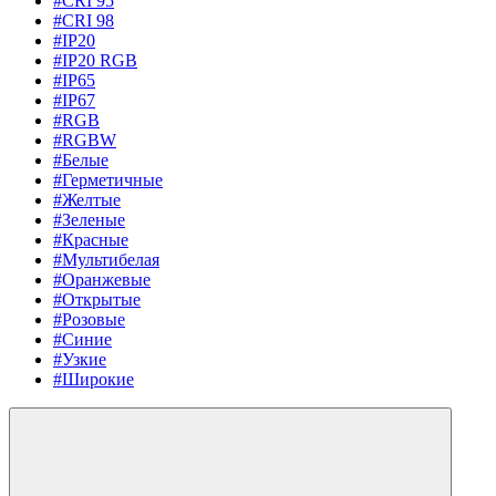
#CRI 95
#CRI 98
#IP20
#IP20 RGB
#IP65
#IP67
#RGB
#RGBW
#Белые
#Герметичные
#Желтые
#Зеленые
#Красные
#Мультибелая
#Оранжевые
#Открытые
#Розовые
#Синие
#Узкие
#Широкие