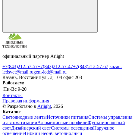
официальный партнер Arlight
+7(843)212-57-57
+7(843)212-57-47
+7(843)212-57-67
kazan-
ledsvet@mail.ru
geni-led@mail.ru
Казань, Восстания ул., д. 104 офис 203
Работаем:
Пн-Вс
9-20
Контакты
Правовая информация
© Разработано в
Arlight
, 2026
Каталог
Светодиодные ленты
Источники питания
Системы управления
и автоматизации
Алюминиевые профили
Функциональный
свет
Дизайнерский свет
Системы освещения
Наружное
освещение
Гибкий неон
Светодиодный