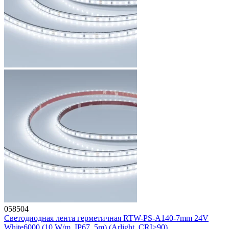
058504
Светодиодная лента герметичная RTW-PS-A140-7mm 24V
White6000 (10 W/m, IP67, 5m) (Arlight, CRI>90)