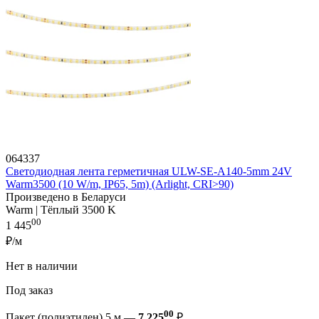
064337
Светодиодная лента герметичная ULW-SE-A140-5mm 24V
Warm3500 (10 W/m, IP65, 5m) (Arlight, CRI>90)
Произведено в Беларуси
Warm | Тёплый 3500 K
00
1 445
₽/м
Нет в наличии
Под заказ
00
Пакет (полиэтилен) 5 м —
7 225
₽