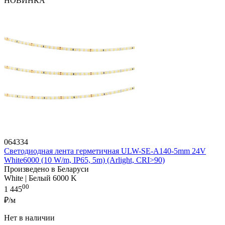
НОВИНКА
064334
Светодиодная лента герметичная ULW-SE-A140-5mm 24V
White6000 (10 W/m, IP65, 5m) (Arlight, CRI>90)
Произведено в Беларуси
White | Белый 6000 K
00
1 445
₽/м
Нет в наличии