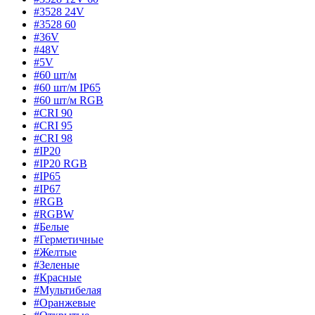
#3528 24V
#3528 60
#36V
#48V
#5V
#60 шт/м
#60 шт/м IP65
#60 шт/м RGB
#CRI 90
#CRI 95
#CRI 98
#IP20
#IP20 RGB
#IP65
#IP67
#RGB
#RGBW
#Белые
#Герметичные
#Желтые
#Зеленые
#Красные
#Мультибелая
#Оранжевые