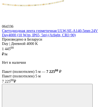
064336
Светодиодная лента герметичная ULW-SE-A140-5mm 24V
Day4000 (10 W/m, IP65, 5m) (Arlight, CRI>90)
Произведено в Беларуси
Day | Дневной 4000 K
00
1 445
₽/м
Нет в наличии
00
Пакет (полиэтилен) 5 м —
7 225
₽
Пакет (полиэтилен) 5 м
00
7 225
₽