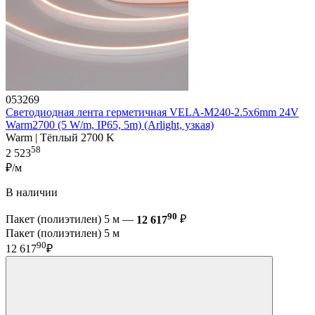
053269
Светодиодная лента герметичная VELA-M240-2.5x6mm 24V
Warm2700 (5 W/m, IP65, 5m) (Arlight, узкая)
Warm | Тёплый 2700 K
58
2 523
₽/м
В наличии
90
Пакет (полиэтилен) 5 м —
12 617
₽
Пакет (полиэтилен) 5 м
90
12 617
₽