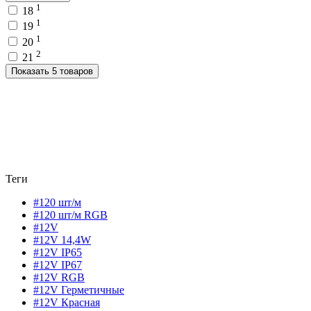
1
18
1
19
1
20
2
21
Показать 5 товаров
Теги
#120 шт/м
#120 шт/м RGB
#12V
#12V 14,4W
#12V IP65
#12V IP67
#12V RGB
#12V Герметичные
#12V Красная