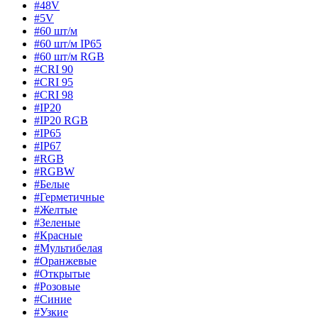
#48V
#5V
#60 шт/м
#60 шт/м IP65
#60 шт/м RGB
#CRI 90
#CRI 95
#CRI 98
#IP20
#IP20 RGB
#IP65
#IP67
#RGB
#RGBW
#Белые
#Герметичные
#Желтые
#Зеленые
#Красные
#Мультибелая
#Оранжевые
#Открытые
#Розовые
#Синие
#Узкие