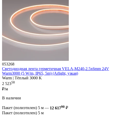
053268
Светодиодная лента герметичная VELA-M240-2.5x6mm 24V
Warm3000 (5 W/m, IP65, 5m) (Arlight, узкая)
Warm | Тёплый 3000 K
58
2 523
₽/м
В наличии
90
Пакет (полиэтилен) 5 м —
12 617
₽
Пакет (полиэтилен) 5 м