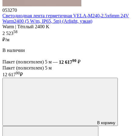
053270
Светодиодная лента герметичная VELA-M240-2.5x6mm 24V
Warm2400 (5 W/m, IP65, 5m) (Arlight, узкая)
Warm | Тёплый 2400 K
58
2 523
₽/м
В наличии
90
Пакет (полиэтилен) 5 м —
12 617
₽
Пакет (полиэтилен) 5 м
90
12 617
₽
В корзину