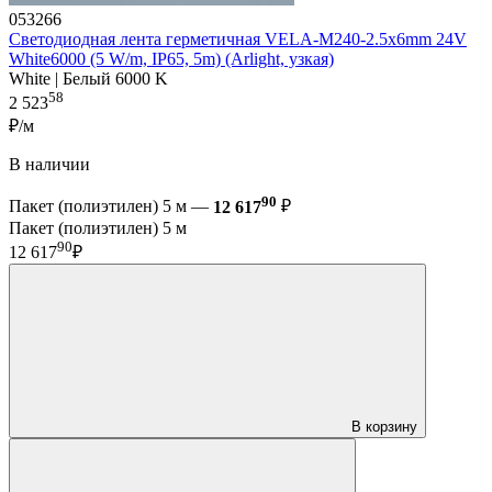
053266
Светодиодная лента герметичная VELA-M240-2.5x6mm 24V
White6000 (5 W/m, IP65, 5m) (Arlight, узкая)
White | Белый 6000 K
58
2 523
₽/м
В наличии
90
Пакет (полиэтилен) 5 м —
12 617
₽
Пакет (полиэтилен) 5 м
90
12 617
₽
В корзину