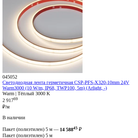
045052
Светодиодная лента герметичная CSP-PFS-X320-10mm 24V
Warm3000 (10 W/m, IP68, TWP100, 5m) (Arlight, -)
Warm | Тёплый 3000 K
69
2 917
₽/м
В наличии
45
Пакет (полиэтилен) 5 м —
14 588
₽
Пакет (полиэтилен) 5 м