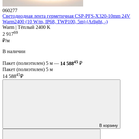
060277
Светодиодная лента герметичная CSP-PFS-X320-10mm 24V
Warm2400 (10 W/m, IP68, TWP100, 5m) (Arlight, -)
Warm | Тёплый 2400 K
69
2 917
₽/м
В наличии
45
Пакет (полиэтилен) 5 м —
14 588
₽
Пакет (полиэтилен) 5 м
45
14 588
₽
В корзину