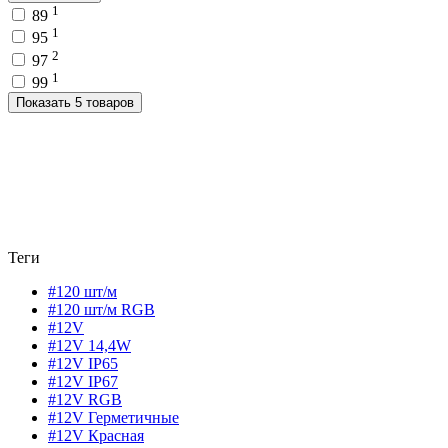
1
89
1
95
2
97
1
99
Показать 5 товаров
Теги
#120 шт/м
#120 шт/м RGB
#12V
#12V 14,4W
#12V IP65
#12V IP67
#12V RGB
#12V Герметичные
#12V Красная