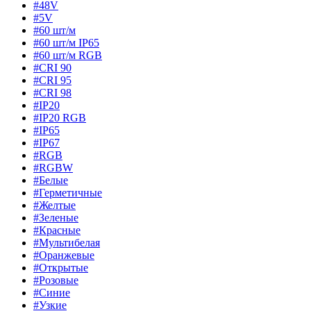
#48V
#5V
#60 шт/м
#60 шт/м IP65
#60 шт/м RGB
#CRI 90
#CRI 95
#CRI 98
#IP20
#IP20 RGB
#IP65
#IP67
#RGB
#RGBW
#Белые
#Герметичные
#Желтые
#Зеленые
#Красные
#Мультибелая
#Оранжевые
#Открытые
#Розовые
#Синие
#Узкие