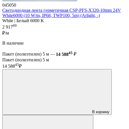
045050
Светодиодная лента герметичная CSP-PFS-X320-10mm 24V
White6000 (10 W/m, IP68, TWP100, 5m) (Arlight, -)
White | Белый 6000 K
69
2 917
₽/м
В наличии
45
Пакет (полиэтилен) 5 м —
14 588
₽
Пакет (полиэтилен) 5 м
45
14 588
₽
В корзину