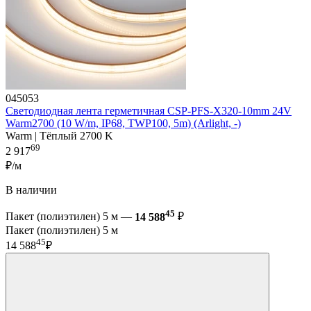
045053
Светодиодная лента герметичная CSP-PFS-X320-10mm 24V
Warm2700 (10 W/m, IP68, TWP100, 5m) (Arlight, -)
Warm | Тёплый 2700 K
69
2 917
₽/м
В наличии
45
Пакет (полиэтилен) 5 м —
14 588
₽
Пакет (полиэтилен) 5 м
45
14 588
₽