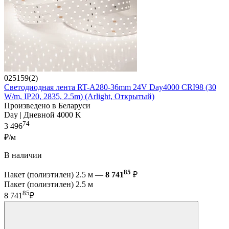
025159(2)
Светодиодная лента RT-A280-36mm 24V Day4000 CRI98 (30
W/m, IP20, 2835, 2.5m) (Arlight, Открытый)
Произведено в Беларуси
Day | Дневной 4000 K
74
3 496
₽/м
В наличии
85
Пакет (полиэтилен) 2.5 м —
8 741
₽
Пакет (полиэтилен) 2.5 м
85
8 741
₽