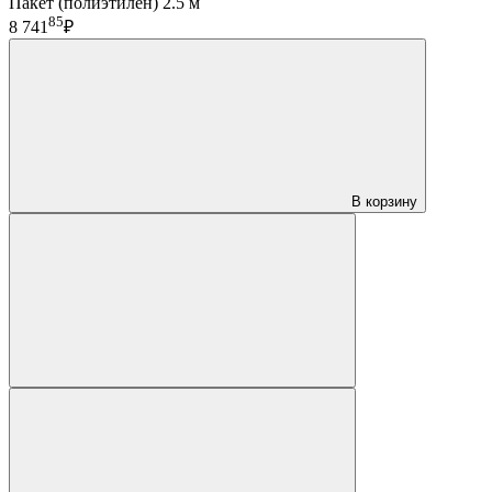
Пакет (полиэтилен) 2.5 м
85
8 741
₽
В корзину