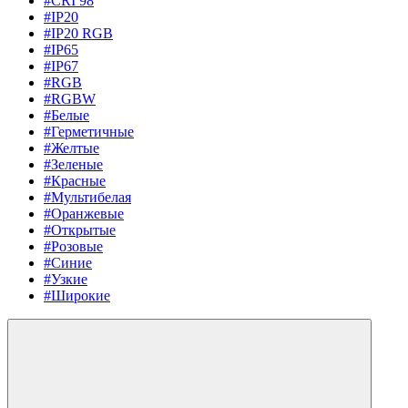
#CRI 98
#IP20
#IP20 RGB
#IP65
#IP67
#RGB
#RGBW
#Белые
#Герметичные
#Желтые
#Зеленые
#Красные
#Мультибелая
#Оранжевые
#Открытые
#Розовые
#Синие
#Узкие
#Широкие