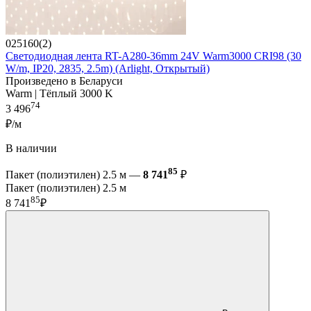
025160(2)
Светодиодная лента RT-A280-36mm 24V Warm3000 CRI98 (30
W/m, IP20, 2835, 2.5m) (Arlight, Открытый)
Произведено в Беларуси
Warm | Тёплый 3000 K
74
3 496
₽/м
В наличии
85
Пакет (полиэтилен) 2.5 м —
8 741
₽
Пакет (полиэтилен) 2.5 м
85
8 741
₽