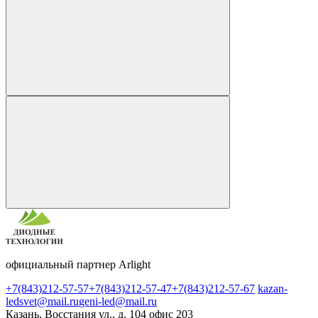
официальный партнер Arlight
+7(843)212-57-57
+7(843)212-57-47
+7(843)212-57-67
kazan-
ledsvet@mail.ru
geni-led@mail.ru
Казань, Восстания ул., д. 104 офис 203